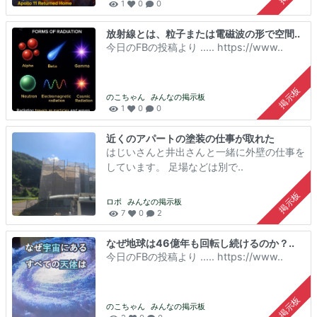
1
0
0
放射線とは、粒子または電磁波の形で空間..
今日のFBの投稿より ..... https://www..
掲示板
のこちゃん
みんなの掲示板
1
0
0
近くのアパートの塗装の仕事が取れた
はじいさんと井出さんと一緒に外壁の仕事を
しています。 足場などは別で..
掲示板
ロボ
みんなの掲示板
7
0
2
なぜ地球は46億年も回転し続けるのか？..
今日のFBの投稿より ..... https://www..
掲示板
のこちゃん
みんなの掲示板