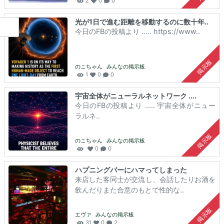
2
0
0
光が1日で進む距離を移動するのに数十年..
今日のFBの投稿より ..... https://www..
掲示板
のこちゃん
みんなの掲示板
1
0
0
宇宙全体がニューラルネットワーク ....
今日のFBの投稿より ..... 宇宙全体がニュー
ラルネ..
掲示板
のこちゃん
みんなの掲示板
0
0
ハプニングバーにハマってしまった
来店した客同士が交流し、会話したりお酒を
飲んだりまた合意のもとで性的な..
掲示板
エヴァ
みんなの掲示板
31
0
2