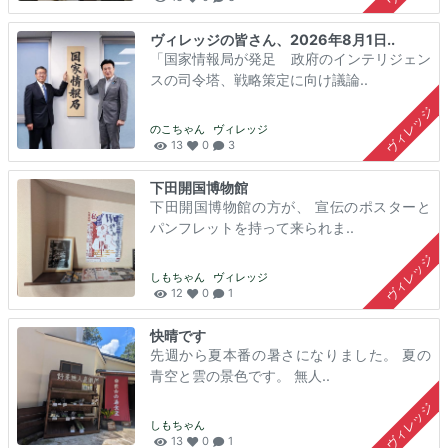
ヴィレッジの皆さん、2026年8月1日..
「国家情報局が発足 政府のインテリジェン
スの司令塔、戦略策定に向け議論..
ヴィレッジ
のこちゃん
ヴィレッジ
13
0
3
下田開国博物館
下田開国博物館の方が、 宣伝のポスターと
パンフレットを持って来られま..
ヴィレッジ
しもちゃん
ヴィレッジ
12
0
1
快晴です
先週から夏本番の暑さになりました。 夏の
青空と雲の景色です。 無人..
ヴィレッジ
しもちゃん
13
0
1