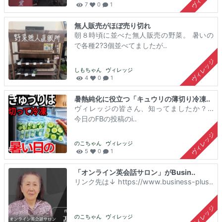
7
0
1
無人販売がほぼ売り切れ
朝８時頃に並べた無人販売の野菜。 暑いの
で各種2?3個並べてましたが..
ヴィレッジ
しもちゃん
ヴィレッジ
4
0
1
暑熱純化に役立つ「キュウリの薄切り冷凍..
ヴィレッジの皆さん、知ってましたか？...
今日のFBの投稿のi..
ヴィレッジ
のこちゃん
ヴィレッジ
5
0
1
「オンライン英会話サロン」がBusin..
リンク先は↓ https://www.business-plus..
ヴィレッジ
のこちゃん
ヴィレッジ