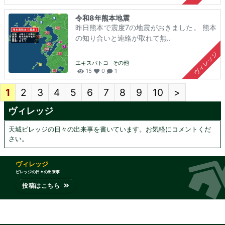
令和8年熊本地震
昨日熊本で震度7の地震がおきました。 熊本
の知り合いと連絡が取れて無..
ヴィレッジ
エキスパトコ
その他
15
0
1
1
2
3
4
5
6
7
8
9
10
>
ヴィレッジ
天城ビレッジの日々の出来事を書いています。お気軽にコメントくだ
さい。
ヴィレッジ
ビレッジの日々の出来事
投稿はこちら