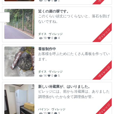
13
0
2
近くの崖の塀です。
このくらい頑丈につくらないと、落石を防げ
ないですね。
ヴィレッジ
ダイス
ヴィレッジ
19
0
4
看板制作中
お客様を呼ぶためにたくさん看板を作ってい
ます。
ヴィレッジ
ダイス
ヴィレッジ
14
0
5
新しい冷蔵庫が、はいりました。
ビレッジには、前から冷蔵庫は、ありました
調理係がいたから全て調理係が管..
ヴィレッジ
パイソン
ヴィレッジ
13
0
3