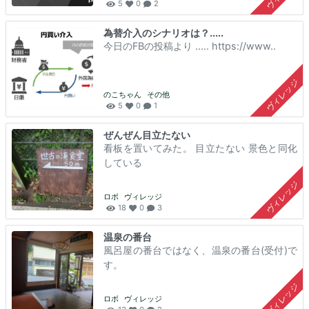
5
0
2
為替介入のシナリオは？.....
今日のFBの投稿より ..... https://www..
ヴィレッジ
のこちゃん
その他
5
0
1
ぜんぜん目立たない
看板を置いてみた。 目立たない 景色と同化
している
ヴィレッジ
ロボ
ヴィレッジ
18
0
3
温泉の番台
風呂屋の番台ではなく、温泉の番台(受付)で
す。
ヴィレッジ
ロボ
ヴィレッジ