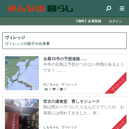
コンテンツにスキップする
Home
【無料】会員登録
ログイン
運営会社
お問合せ
ヴィレッジ
ヴィレッジの様子や出来事
台風15号の予想進路 .....
今年の台風は予想がつかない特徴があるよう
です！ ..... ..
ヴィレッジ
のこちゃん
ヴィレッジ
4
0
0
世古の湯食堂 青しそジュース
朝は雨がパラついたり止んだりでしたが、お
昼前には晴れてきました。 本..
ヴィレッジ
しもちゃん
ヴィレッジ