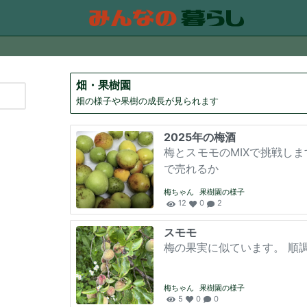
コンテンツにスキップする
畑・果樹園
畑の様子や果樹の成長が見られます
2025年の梅酒
梅とスモモのMIXで挑戦し
で売れるか
梅ちゃん
果樹園の様子
12
0
2
スモモ
梅の果実に似ています。 順
梅ちゃん
果樹園の様子
5
0
0