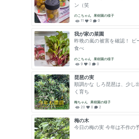
ン（笑
のこちゃん
果樹園の様子
11
0
0
我が家の菜園
昨晩の嵐の被害を確認！ ビー
食べ
のこちゃん
果樹園の様子
9
0
0
琵琶の実
順調かな しろ琵琶は、少し
く育ち
梅ちゃん
果樹園の様子
20
0
2
梅の木
今日の梅の実 今年は不作の