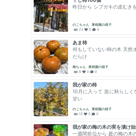
干し柿100個
昨日から シブガキの皮むきを1
のこちゃん
果樹園の様子
23
0
4
あま柿
何もしていない柿の木 天然
だらけ
梅ちゃん
果樹園の様子
8
0
0
我が家の柿
10月に入って 急に秋らし
甘い
のこちゃん
果樹園の様子
13
0
0
我が家の梅の木の実を漬け始
一週間前位から 庭の梅の木