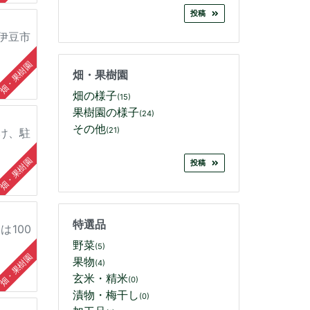
投稿
伊豆市
畑・果樹園
畑・果樹園
畑の様子
(15)
果樹園の様子
(24)
その他
(21)
け、駐
畑・果樹園
投稿
特選品
は100
野菜
(5)
畑・果樹園
果物
(4)
玄米・精米
(0)
漬物・梅干し
(0)