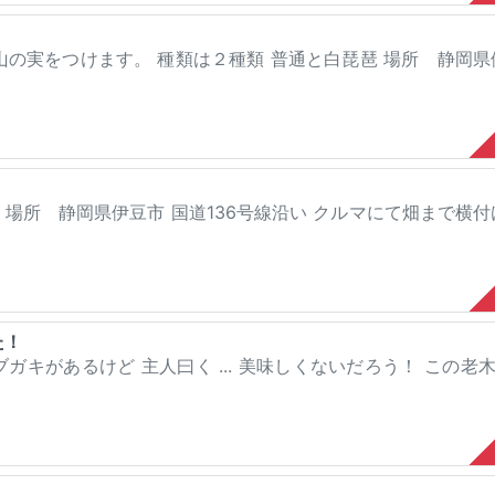
沢山の実をつけます。 種類は２種類 普通と白琵琶 場所 静岡県
 場所 静岡県伊豆市 国道136号線沿い クルマにて畑まで横付
た！
ガキがあるけど 主人曰く ... 美味しくないだろう！ この老木