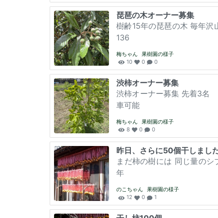
琵琶の木オーナー募集
樹齢15年の琵琶の木 毎年
136
梅ちゃん
果樹園の様子
10
0
0
渋柿オーナー募集
渋柿オーナー募集 先着3名
車可能
梅ちゃん
果樹園の様子
8
0
0
昨日、さらに50個干しまし
まだ柿の樹には 同じ量のシブ
年
のこちゃん
果樹園の様子
12
0
1