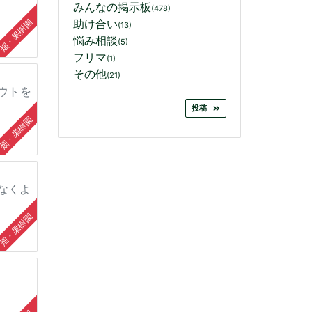
みんなの掲示板
(478)
助け合い
畑・果樹園
(13)
悩み相談
(5)
フリマ
(1)
その他
(21)
ラウトを
投稿
畑・果樹園
なくよ
畑・果樹園