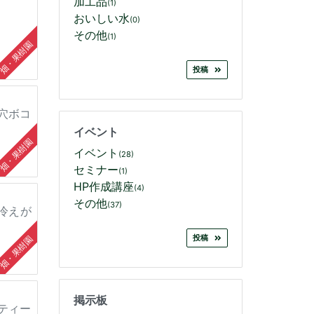
加工品
(1)
おいしい水
(0)
その他
(1)
畑・果樹園
投稿
穴ボコ
イベント
畑・果樹園
イベント
(28)
セミナー
(1)
HP作成講座
(4)
その他
(37)
冷えが
投稿
畑・果樹園
掲示板
ティー