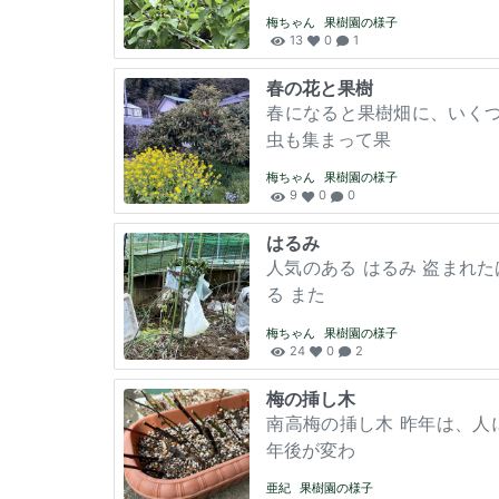
梅ちゃん
果樹園の様子
13
0
1
春の花と果樹
春になると果樹畑に、いく
虫も集まって果
梅ちゃん
果樹園の様子
9
0
0
はるみ
人気のある はるみ 盗まれ
る また
梅ちゃん
果樹園の様子
24
0
2
梅の挿し木
南高梅の挿し木 昨年は、人
年後が変わ
亜紀
果樹園の様子