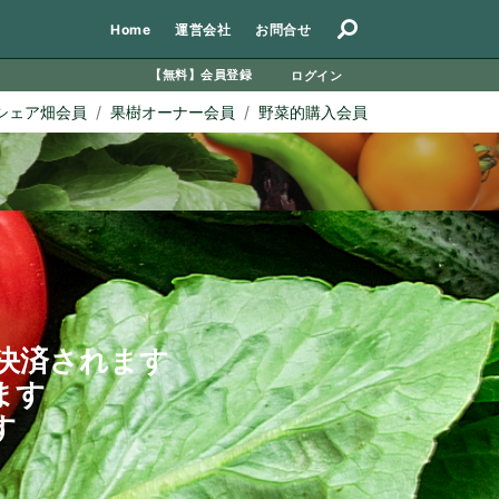
Home
Home
運営会社
お問合せ
【無料】会員登録
ログイン
運営会社
シェア畑会員
果樹オーナー会員
野菜的購入会員
お問合せ
決済されます
ます
す