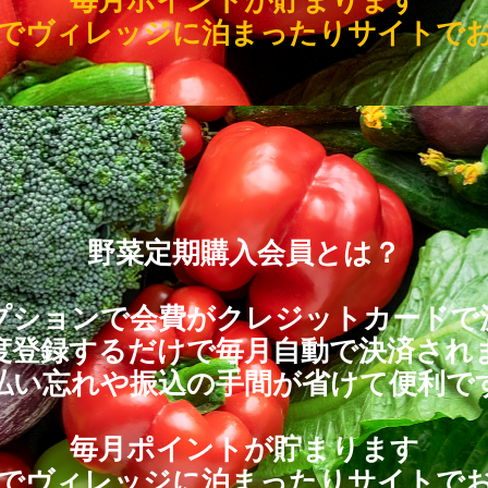
でヴィレッジに泊まったりサイトで
野菜定期購入会員とは？
プションで会費がクレジットカードで
度登録するだけで毎月自動で決済され
払い忘れや振込の手間が省けて便利で
毎月ポイントが貯まります
でヴィレッジに泊まったりサイトで