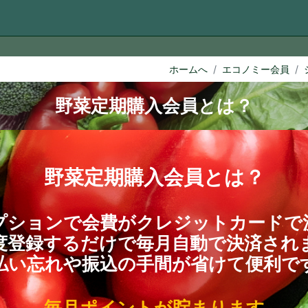
ホームへ
エコノミー会員
野菜定期購入会員とは？
野菜定期購入会員とは？
プションで会費がクレジットカードで
度登録するだけで毎月自動で決済され
払い忘れや振込の手間が省けて便利で
毎月ポイントが貯まります